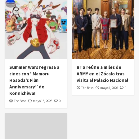
Summer Wars regresa a
BTS reúne a miles de
cines con “Mamoru
ARMY en el Zócalo tras
Hosoda’s Film
visita al Palacio Nacional
Anniversary” de
The Boss
mayo 8, 2026
0
Konnichiwa!
The Boss
mayo 15, 2026
0