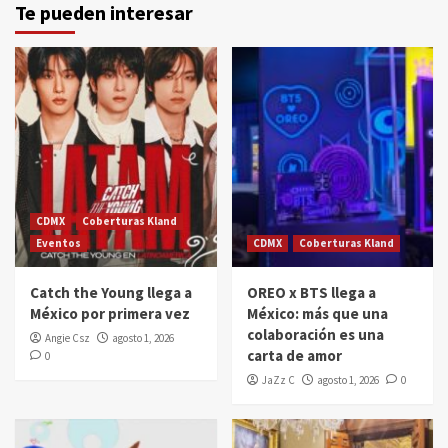
Te pueden interesar
CDMX
Coberturas Kland
Eventos
CDMX
Coberturas Kland
Catch the Young llega a
OREO x BTS llega a
México por primera vez
México: más que una
colaboración es una
Angie Csz
agosto 1, 2026
carta de amor
0
JaZz C
agosto 1, 2026
0