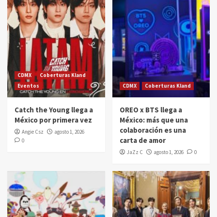
CDMX
Coberturas Kland
Eventos
CDMX
Coberturas Kland
Catch the Young llega a
OREO x BTS llega a
México por primera vez
México: más que una
colaboración es una
Angie Csz
agosto 1, 2026
carta de amor
0
JaZz C
agosto 1, 2026
0