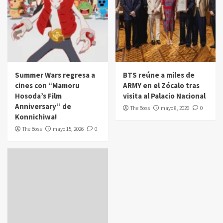
Summer Wars regresa a
BTS reúne a miles de
cines con “Mamoru
ARMY en el Zócalo tras
Hosoda’s Film
visita al Palacio Nacional
Anniversary” de
The Boss
mayo 8, 2026
0
Konnichiwa!
The Boss
mayo 15, 2026
0