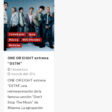
Comebacks
Jpop
Música
MVS Oficiales
Noticias
ONE OR EIGHT estrena
“DSTM”
Chicome Itzcu
marzo 20, 2025
0
ONE OR EIGHT estrena
“DSTM”, una
reinterpretación de la
famosa canción “Don’t
Stop The Music” de
Rhianna. La agrupación