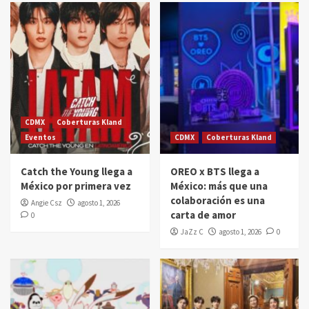
CDMX
Coberturas Kland
Eventos
CDMX
Coberturas Kland
Catch the Young llega a
OREO x BTS llega a
México por primera vez
México: más que una
colaboración es una
Angie Csz
agosto 1, 2026
carta de amor
0
JaZz C
agosto 1, 2026
0