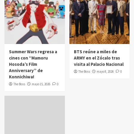
Summer Wars regresa a
BTS reúne a miles de
cines con “Mamoru
ARMY en el Zócalo tras
Hosoda’s Film
visita al Palacio Nacional
Anniversary” de
The Boss
mayo 8, 2026
0
Konnichiwa!
The Boss
mayo 15, 2026
0