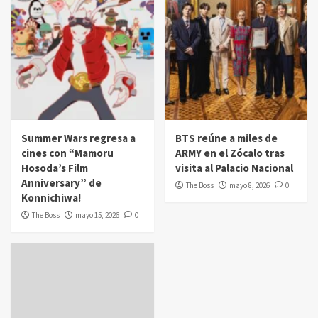
Summer Wars regresa a
BTS reúne a miles de
cines con “Mamoru
ARMY en el Zócalo tras
Hosoda’s Film
visita al Palacio Nacional
Anniversary” de
The Boss
mayo 8, 2026
0
Konnichiwa!
The Boss
mayo 15, 2026
0