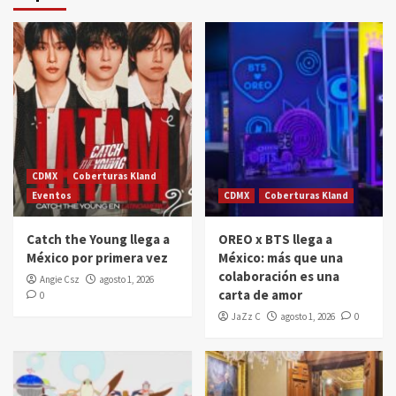
CDMX
Coberturas Kland
Eventos
CDMX
Coberturas Kland
Catch the Young llega a
OREO x BTS llega a
México por primera vez
México: más que una
colaboración es una
Angie Csz
agosto 1, 2026
carta de amor
0
JaZz C
agosto 1, 2026
0