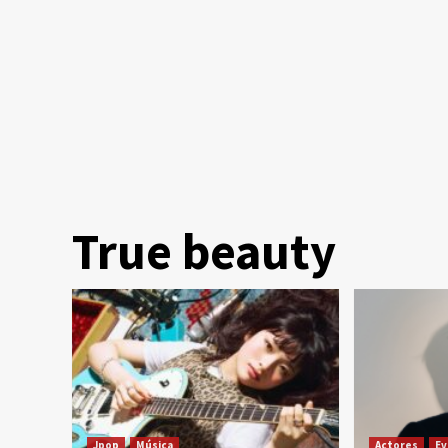
True beauty
Jpop
Música
Actores
E