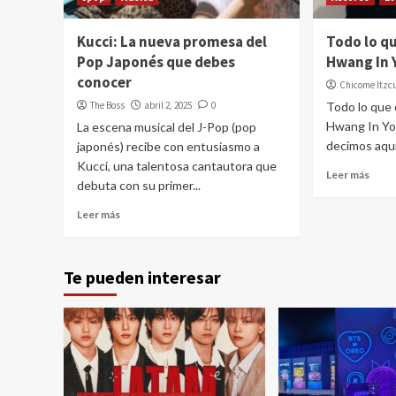
Kucci: La nueva promesa del
Todo lo q
Pop Japonés que debes
Hwang In 
conocer
Chicome Itzc
The Boss
abril 2, 2025
0
Todo lo que
Hwang In Yo
La escena musical del J-Pop (pop
decimos aquí:
japonés) recibe con entusiasmo a
Kucci, una talentosa cantautora que
Leer más
debuta con su primer...
Leer más
Te pueden interesar