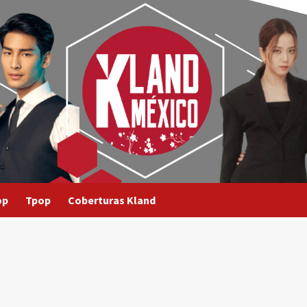
op
Tpop
Coberturas Kland