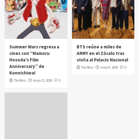
Summer Wars regresa a
BTS reúne a miles de
cines con “Mamoru
ARMY en el Zócalo tras
Hosoda’s Film
visita al Palacio Nacional
Anniversary” de
The Boss
mayo 8, 2026
0
Konnichiwa!
The Boss
mayo 15, 2026
0