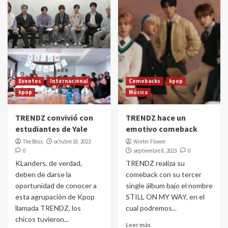
Eventos
Internacional
Comebacks
kpop
kpop
Música
TRENDZ convivió con
TRENDZ hace un
estudiantes de Yale
emotivo comeback
The Boss
octubre 18, 2023
Winter Flower
0
septiembre 8, 2023
0
KLanders, de verdad,
TRENDZ realiza su
deben de darse la
comeback con su tercer
oportunidad de conocer a
single álbum bajo el nombre
esta agrupación de Kpop
STILL ON MY WAY, en el
llamada TRENDZ, los
cual podremos...
chicos tuvieron...
Leer más