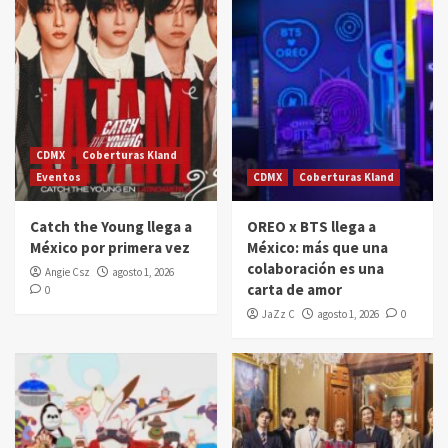
CDMX
Coberturas Kland
Eventos
CDMX
Coberturas Kland
Catch the Young llega a
OREO x BTS llega a
México por primera vez
México: más que una
colaboración es una
Angie Csz
agosto 1, 2026
carta de amor
0
JaZz C
agosto 1, 2026
0