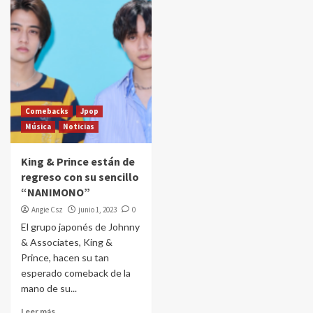
Comebacks
Jpop
Música
Noticias
King & Prince están de
regreso con su sencillo
“NANIMONO”
Angie Csz
junio 1, 2023
0
El grupo japonés de Johnny
& Associates, King &
Prince, hacen su tan
esperado comeback de la
mano de su...
Leer más