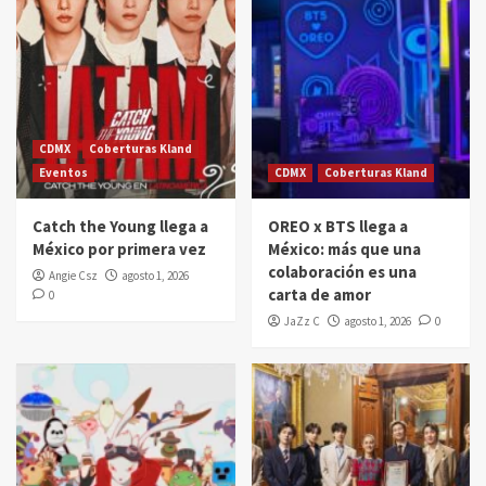
CDMX
Coberturas Kland
Eventos
CDMX
Coberturas Kland
Catch the Young llega a
OREO x BTS llega a
México por primera vez
México: más que una
colaboración es una
Angie Csz
agosto 1, 2026
carta de amor
0
JaZz C
agosto 1, 2026
0