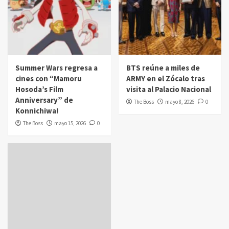
Summer Wars regresa a
BTS reúne a miles de
cines con “Mamoru
ARMY en el Zócalo tras
Hosoda’s Film
visita al Palacio Nacional
Anniversary” de
The Boss
mayo 8, 2026
0
Konnichiwa!
The Boss
mayo 15, 2026
0