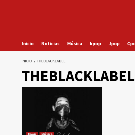
Inicio
Noticias
Música
kpop
Jpop
Cp
INICIO
THEBLACKLABEL
THEBLACKLABEL
kpop
Música