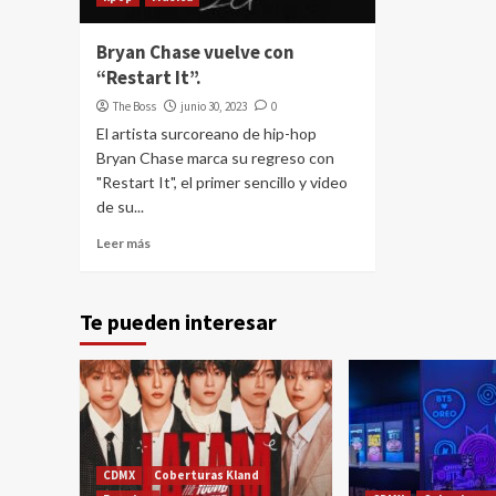
Bryan Chase vuelve con
“Restart It”.
The Boss
junio 30, 2023
0
El artista surcoreano de hip-hop
Bryan Chase marca su regreso con
"Restart It", el primer sencillo y video
de su...
Leer más
Te pueden interesar
CDMX
Coberturas Kland