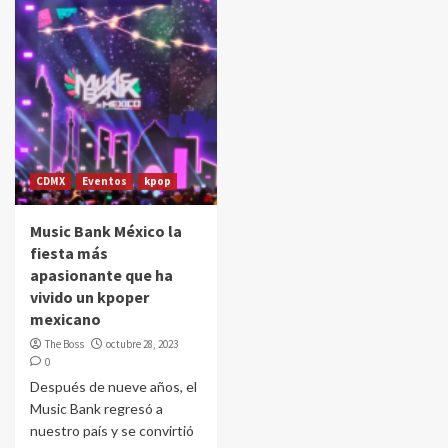
CDMX
Eventos
kpop
Music Bank México la
fiesta más
apasionante que ha
vivido un kpoper
mexicano
The Boss
octubre 28, 2023
0
Después de nueve años, el
Music Bank regresó a
nuestro país y se convirtió