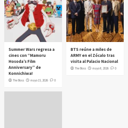
Summer Wars regresa a
BTS reúne a miles de
cines con “Mamoru
ARMY en el Zócalo tras
Hosoda’s Film
visita al Palacio Nacional
Anniversary” de
The Boss
mayo 8, 2026
0
Konnichiwa!
The Boss
mayo 15, 2026
0