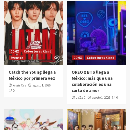
CDMX
Coberturas Kland
Eventos
CDMX
Coberturas Kland
Catch the Young llega a
OREO x BTS llega a
México por primera vez
México: más que una
colaboración es una
Angie Csz
agosto 1, 2026
carta de amor
0
JaZz C
agosto 1, 2026
0