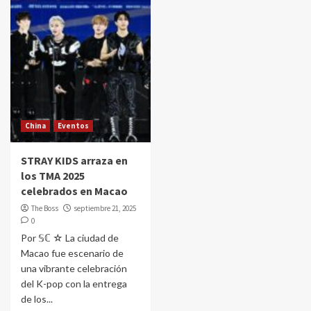
China
Eventos
STRAY KIDS arraza en
los TMA 2025
celebrados en Macao
The Boss
septiembre 21, 2025
0
Por 𝕊ℂ ☆ La ciudad de
Macao fue escenario de
una vibrante celebración
del K-pop con la entrega
de los...