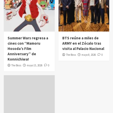
Summer Wars regresa a
BTS reúne a miles de
cines con “Mamoru
ARMY en el Zócalo tras
Hosoda’s Film
visita al Palacio Nacional
Anniversary” de
The Boss
mayo 8, 2026
0
Konnichiwa!
The Boss
mayo 15, 2026
0