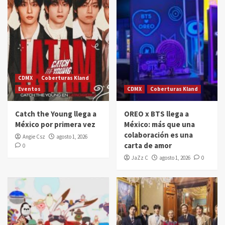
CDMX
Coberturas Kland
Eventos
CDMX
Coberturas Kland
Catch the Young llega a
OREO x BTS llega a
México por primera vez
México: más que una
colaboración es una
Angie Csz
agosto 1, 2026
carta de amor
0
JaZz C
agosto 1, 2026
0