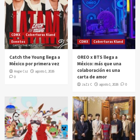
CDMX
Coberturas Kland
Eventos
CDMX
Coberturas Kland
Catch the Young llega a
OREO x BTS llega a
México por primera vez
México: más que una
colaboración es una
Angie Csz
agosto 1, 2026
carta de amor
0
JaZz C
agosto 1, 2026
0