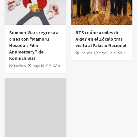
Summer Wars regresa a
BTS reúne a miles de
cines con “Mamoru
ARMY en el Zócalo tras
Hosoda’s Film
visita al Palacio Nacional
Anniversary” de
The Boss
mayo 8, 2026
0
Konnichiwa!
The Boss
mayo 15, 2026
0