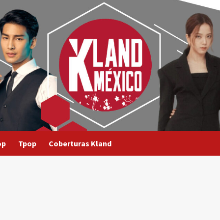
op
Tpop
Coberturas Kland