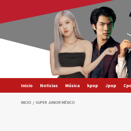
Saltar
al
contenido
Inicio
Noticias
Música
kpop
Jpop
Cp
INICIO
SUPER JUNIOR MÉXICO