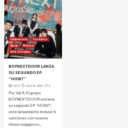
Comebacks
Coreanos
kpop
Música
MVS Oficiales
BOYNEXTDOOR LANZA
SU SEGUNDO EP
“HOW?”
Val R
abril 16, 2024
0
Por Val R. El grupo
BOYNEXTDOOR estrena
su segundo EP “HOW?”,
este lanzamiento incluye 6
canciones con nuevos
ritmos pegajosos...