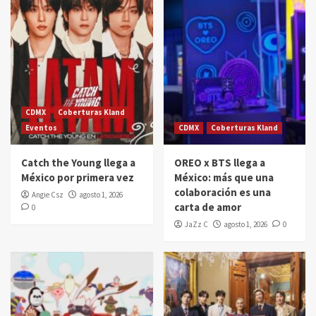
CDMX
Coberturas Kland
Eventos
CDMX
Coberturas Kland
Catch the Young llega a
OREO x BTS llega a
México por primera vez
México: más que una
colaboración es una
Angie Csz
agosto 1, 2026
carta de amor
0
JaZz C
agosto 1, 2026
0