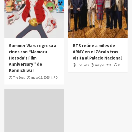
Summer Wars regresa a
BTS reúne a miles de
cines con “Mamoru
ARMY en el Zócalo tras
Hosoda’s Film
visita al Palacio Nacional
Anniversary” de
The Boss
mayo 8, 2026
0
Konnichiwa!
The Boss
mayo 15, 2026
0