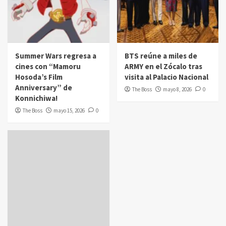
Summer Wars regresa a
BTS reúne a miles de
cines con “Mamoru
ARMY en el Zócalo tras
Hosoda’s Film
visita al Palacio Nacional
Anniversary” de
The Boss
mayo 8, 2026
0
Konnichiwa!
The Boss
mayo 15, 2026
0