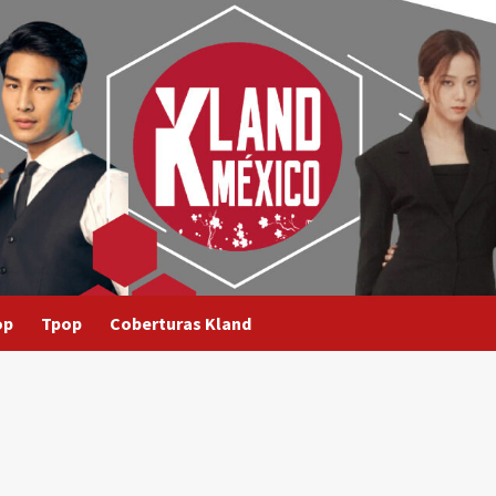
op
Tpop
Coberturas Kland