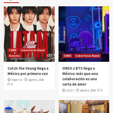
CDMX
Coberturas Kland
Eventos
CDMX
Coberturas Kland
Catch the Young llega a
OREO x BTS llega a
México por primera vez
México: más que una
colaboración es una
Angie Csz
agosto 1, 2026
carta de amor
0
JaZz C
agosto 1, 2026
0