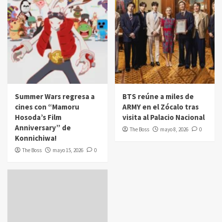
Summer Wars regresa a
BTS reúne a miles de
cines con “Mamoru
ARMY en el Zócalo tras
Hosoda’s Film
visita al Palacio Nacional
Anniversary” de
The Boss
mayo 8, 2026
0
Konnichiwa!
The Boss
mayo 15, 2026
0