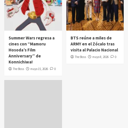
Summer Wars regresa a
BTS reúne a miles de
cines con “Mamoru
ARMY en el Zócalo tras
Hosoda’s Film
visita al Palacio Nacional
Anniversary” de
The Boss
mayo 8, 2026
0
Konnichiwa!
The Boss
mayo 15, 2026
0