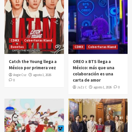
CDMX
Coberturas Kland
Eventos
CDMX
Coberturas Kland
Catch the Young llega a
OREO x BTS llega a
México por primera vez
México: más que una
colaboración es una
Angie Csz
agosto 1, 2026
carta de amor
0
JaZz C
agosto 1, 2026
0