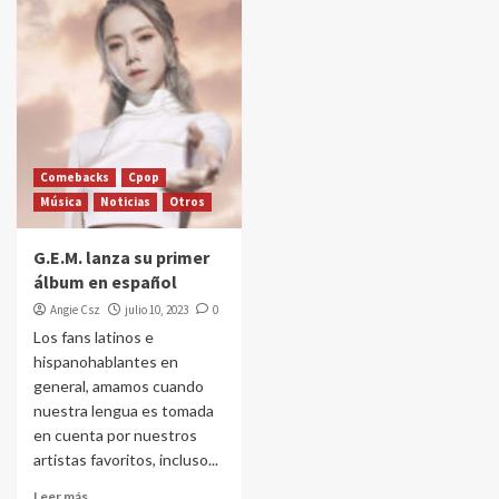
Comebacks
Cpop
Música
Noticias
Otros
G.E.M. lanza su primer
álbum en español
Angie Csz
julio 10, 2023
0
Los fans latinos e
hispanohablantes en
general, amamos cuando
nuestra lengua es tomada
en cuenta por nuestros
artistas favoritos, incluso...
Leer más