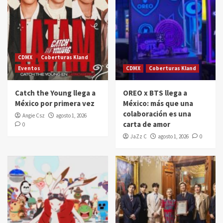
CDMX
Coberturas Kland
Eventos
CDMX
Coberturas Kland
Catch the Young llega a
OREO x BTS llega a
México por primera vez
México: más que una
colaboración es una
Angie Csz
agosto 1, 2026
carta de amor
0
JaZz C
agosto 1, 2026
0