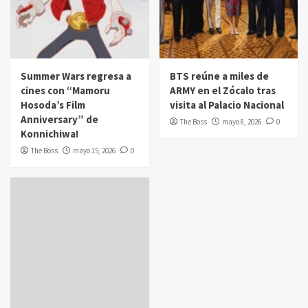
Summer Wars regresa a
BTS reúne a miles de
cines con “Mamoru
ARMY en el Zócalo tras
Hosoda’s Film
visita al Palacio Nacional
Anniversary” de
The Boss
mayo 8, 2026
0
Konnichiwa!
The Boss
mayo 15, 2026
0