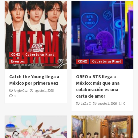
CDMX
Coberturas Kland
Eventos
CDMX
Coberturas Kland
Catch the Young llega a
OREO x BTS llega a
México por primera vez
México: más que una
colaboración es una
Angie Csz
agosto 1, 2026
carta de amor
0
JaZz C
agosto 1, 2026
0