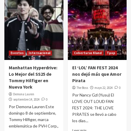
Eventos
Internacional
Coberturas Kland
Tpop
Manhattan Hyperdrive:
El ‘LOL’ FAN FEST 2024
Lo Mejor del SS25 de
nos dejó más que Amor
Tommy Hilfiger en
Pirata
Nueva York
The Boss
mayo 22, 2024
0
Demona Lauren
Por Nancy Gzl (Yusu) El
septiembre 14, 2024
0
LOVE OUT LOUD FAN
Por Demona Lauren Este
FEST 2024: THE LOVE
domingo 8 de septiembre,
PIRATES se llevó a cabo
Tommy Hilfiger, marca
los días...
emblemática de PVH Corp.,
Leer más