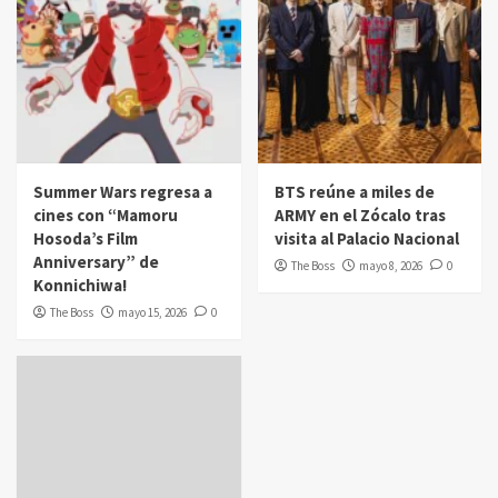
Summer Wars regresa a
BTS reúne a miles de
cines con “Mamoru
ARMY en el Zócalo tras
Hosoda’s Film
visita al Palacio Nacional
Anniversary” de
The Boss
mayo 8, 2026
0
Konnichiwa!
The Boss
mayo 15, 2026
0