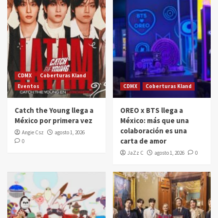
CDMX
Coberturas Kland
Eventos
CDMX
Coberturas Kland
Catch the Young llega a
OREO x BTS llega a
México por primera vez
México: más que una
colaboración es una
Angie Csz
agosto 1, 2026
carta de amor
0
JaZz C
agosto 1, 2026
0