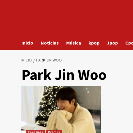
Inicio
Noticias
Música
kpop
Jpop
Cp
INICIO
PARK JIN WOO
Park Jin Woo
Coreanos
Dramas