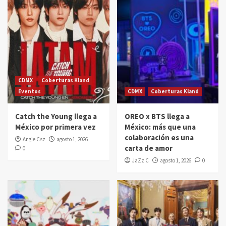
CDMX
Coberturas Kland
Eventos
CDMX
Coberturas Kland
Catch the Young llega a
OREO x BTS llega a
México por primera vez
México: más que una
colaboración es una
Angie Csz
agosto 1, 2026
carta de amor
0
JaZz C
agosto 1, 2026
0