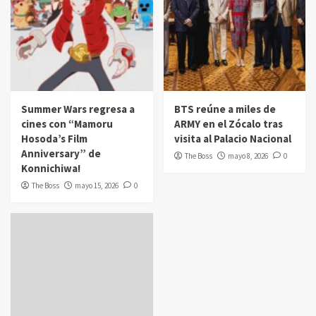
Summer Wars regresa a
BTS reúne a miles de
cines con “Mamoru
ARMY en el Zócalo tras
Hosoda’s Film
visita al Palacio Nacional
Anniversary” de
The Boss
mayo 8, 2026
0
Konnichiwa!
The Boss
mayo 15, 2026
0