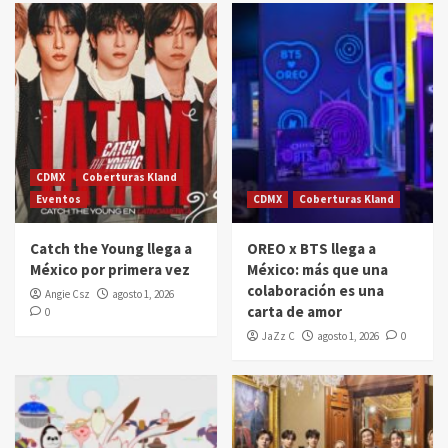
CDMX
Coberturas Kland
Eventos
CDMX
Coberturas Kland
Catch the Young llega a
OREO x BTS llega a
México por primera vez
México: más que una
colaboración es una
Angie Csz
agosto 1, 2026
carta de amor
0
JaZz C
agosto 1, 2026
0