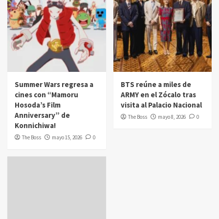
Summer Wars regresa a
BTS reúne a miles de
cines con “Mamoru
ARMY en el Zócalo tras
Hosoda’s Film
visita al Palacio Nacional
Anniversary” de
The Boss
mayo 8, 2026
0
Konnichiwa!
The Boss
mayo 15, 2026
0