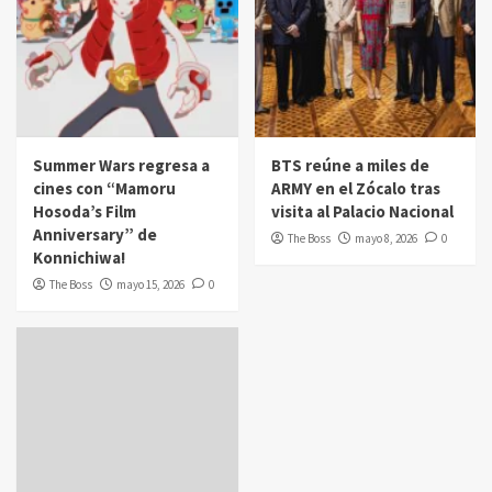
Summer Wars regresa a
BTS reúne a miles de
cines con “Mamoru
ARMY en el Zócalo tras
Hosoda’s Film
visita al Palacio Nacional
Anniversary” de
The Boss
mayo 8, 2026
0
Konnichiwa!
The Boss
mayo 15, 2026
0