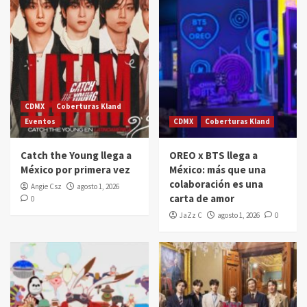
CDMX
Coberturas Kland
Eventos
CDMX
Coberturas Kland
Catch the Young llega a
OREO x BTS llega a
México por primera vez
México: más que una
colaboración es una
Angie Csz
agosto 1, 2026
carta de amor
0
JaZz C
agosto 1, 2026
0