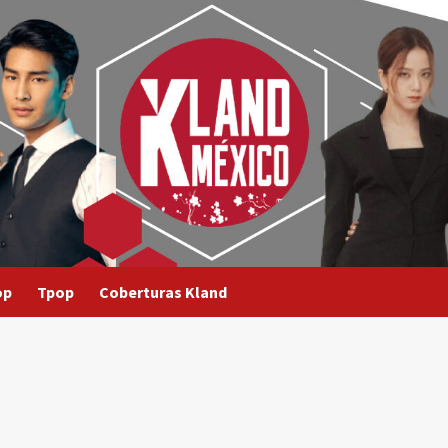
op
Tpop
Coberturas Kland