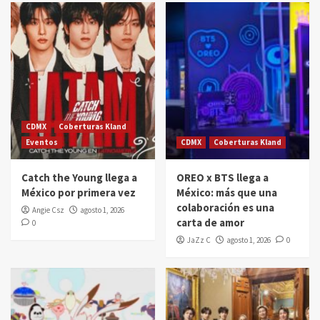
CDMX
Coberturas Kland
Eventos
CDMX
Coberturas Kland
Catch the Young llega a
OREO x BTS llega a
México por primera vez
México: más que una
colaboración es una
Angie Csz
agosto 1, 2026
carta de amor
0
JaZz C
agosto 1, 2026
0