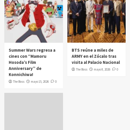
Summer Wars regresa a
BTS reúne a miles de
cines con “Mamoru
ARMY en el Zócalo tras
Hosoda’s Film
visita al Palacio Nacional
Anniversary” de
The Boss
mayo 8, 2026
0
Konnichiwa!
The Boss
mayo 15, 2026
0