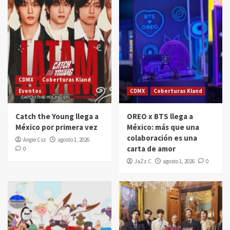
CDMX
Coberturas Kland
Eventos
CDMX
Coberturas Kland
Catch the Young llega a
OREO x BTS llega a
México por primera vez
México: más que una
colaboración es una
Angie Csz
agosto 1, 2026
carta de amor
0
JaZz C
agosto 1, 2026
0