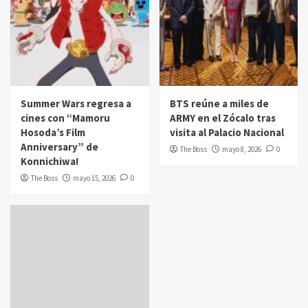
Summer Wars regresa a
BTS reúne a miles de
cines con “Mamoru
ARMY en el Zócalo tras
Hosoda’s Film
visita al Palacio Nacional
Anniversary” de
The Boss
mayo 8, 2026
0
Konnichiwa!
The Boss
mayo 15, 2026
0