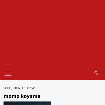
Menú
primario
INICIO
MOMO KOYAMA
momo koyama