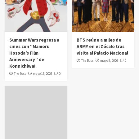
Summer Wars regresa a
BTS reúne a miles de
cines con “Mamoru
ARMY en el Zócalo tras
Hosoda’s Film
visita al Palacio Nacional
Anniversary” de
The Boss
mayo 8, 2026
0
Konnichiwa!
The Boss
mayo 15, 2026
0