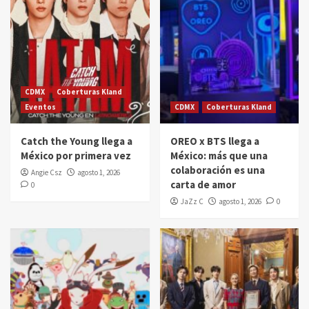
CDMX
Coberturas Kland
Eventos
CDMX
Coberturas Kland
Catch the Young llega a
OREO x BTS llega a
México por primera vez
México: más que una
colaboración es una
Angie Csz
agosto 1, 2026
carta de amor
0
JaZz C
agosto 1, 2026
0