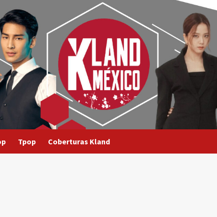
op
Tpop
Coberturas Kland