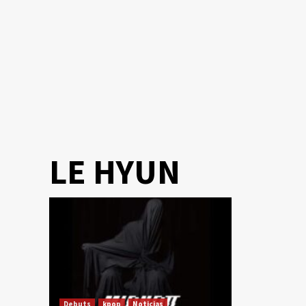
LE HYUN
Debuts
kpop
Noticias