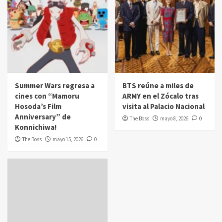
Summer Wars regresa a
BTS reúne a miles de
cines con “Mamoru
ARMY en el Zócalo tras
Hosoda’s Film
visita al Palacio Nacional
Anniversary” de
The Boss
mayo 8, 2026
0
Konnichiwa!
The Boss
mayo 15, 2026
0