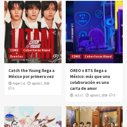
CDMX
Coberturas Kland
Eventos
CDMX
Coberturas Kland
Catch the Young llega a
OREO x BTS llega a
México por primera vez
México: más que una
colaboración es una
Angie Csz
agosto 1, 2026
carta de amor
0
JaZz C
agosto 1, 2026
0