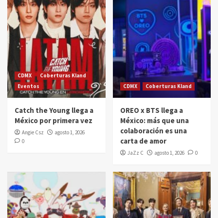
CDMX
Coberturas Kland
Eventos
CDMX
Coberturas Kland
Catch the Young llega a
OREO x BTS llega a
México por primera vez
México: más que una
colaboración es una
Angie Csz
agosto 1, 2026
carta de amor
0
JaZz C
agosto 1, 2026
0