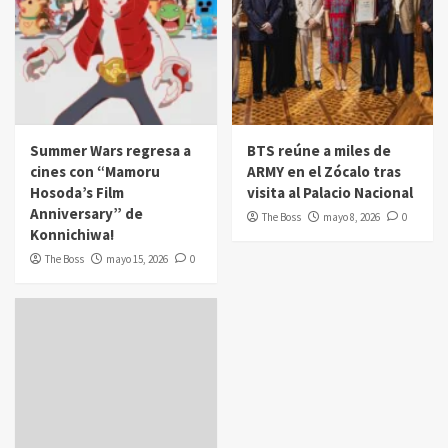
Summer Wars regresa a
BTS reúne a miles de
cines con “Mamoru
ARMY en el Zócalo tras
Hosoda’s Film
visita al Palacio Nacional
Anniversary” de
The Boss
mayo 8, 2026
0
Konnichiwa!
The Boss
mayo 15, 2026
0