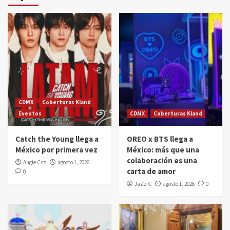
CDMX
Coberturas Kland
Eventos
CDMX
Coberturas Kland
Catch the Young llega a
OREO x BTS llega a
México por primera vez
México: más que una
colaboración es una
Angie Csz
agosto 1, 2026
carta de amor
0
JaZz C
agosto 1, 2026
0