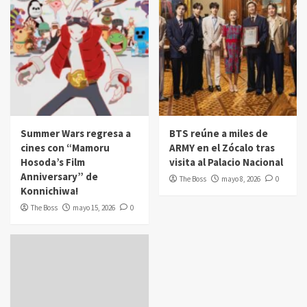
Summer Wars regresa a
BTS reúne a miles de
cines con “Mamoru
ARMY en el Zócalo tras
Hosoda’s Film
visita al Palacio Nacional
Anniversary” de
The Boss
mayo 8, 2026
0
Konnichiwa!
The Boss
mayo 15, 2026
0