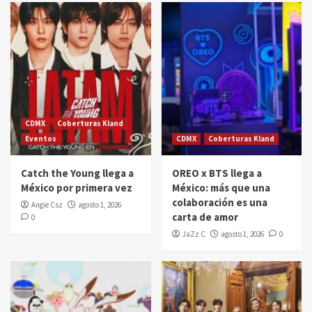
CDMX
Coberturas Kland
Eventos
CDMX
Coberturas Kland
Catch the Young llega a
OREO x BTS llega a
México por primera vez
México: más que una
colaboración es una
Angie Csz
agosto 1, 2026
carta de amor
0
JaZz C
agosto 1, 2026
0