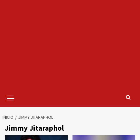
Menú
primario
INICIO
JIMMY JITARAPHOL
Jimmy Jitaraphol