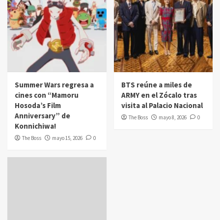
Summer Wars regresa a
BTS reúne a miles de
cines con “Mamoru
ARMY en el Zócalo tras
Hosoda’s Film
visita al Palacio Nacional
Anniversary” de
The Boss
mayo 8, 2026
0
Konnichiwa!
The Boss
mayo 15, 2026
0