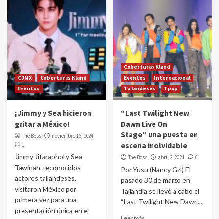
Coberturas Kland
CDMX
Coberturas Kland
Eventos
Internacional
Eventos
Tailandeses
Tpop
¡Jimmy y Sea hicieron
“Last Twilight New
gritar a México!
Dawn Live On
Stage” una puesta en
The Boss
noviembre 16, 2024
escena inolvidable
1
Jimmy Jitaraphol y Sea
The Boss
abril 2, 2024
0
Tawinan, reconocidos
Por Yusu (Nancy Gzl) El
actores tailandeses,
pasado 30 de marzo en
visitaron México por
Tailandia se llevó a cabo el
primera vez para una
“Last Twilight New Dawn...
presentación única en el
Leer más