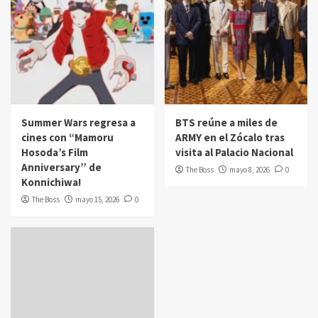
Summer Wars regresa a
BTS reúne a miles de
cines con “Mamoru
ARMY en el Zócalo tras
Hosoda’s Film
visita al Palacio Nacional
Anniversary” de
The Boss
mayo 8, 2026
0
Konnichiwa!
The Boss
mayo 15, 2026
0