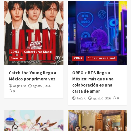
CDMX
Coberturas Kland
Eventos
CDMX
Coberturas Kland
Catch the Young llega a
OREO x BTS llega a
México por primera vez
México: más que una
colaboración es una
Angie Csz
agosto 1, 2026
carta de amor
0
JaZz C
agosto 1, 2026
0