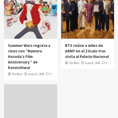
Summer Wars regresa a
BTS reúne a miles de
cines con “Mamoru
ARMY en el Zócalo tras
Hosoda’s Film
visita al Palacio Nacional
Anniversary” de
The Boss
mayo 8, 2026
0
Konnichiwa!
The Boss
mayo 15, 2026
0