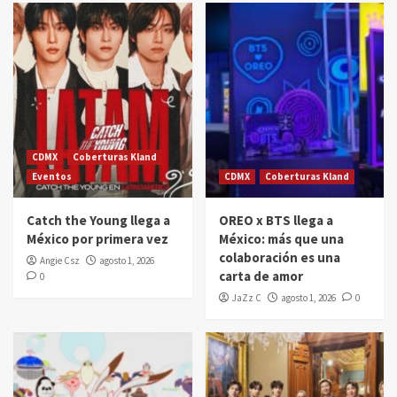
CDMX
Coberturas Kland
Eventos
CDMX
Coberturas Kland
Catch the Young llega a
OREO x BTS llega a
México por primera vez
México: más que una
colaboración es una
Angie Csz
agosto 1, 2026
carta de amor
0
JaZz C
agosto 1, 2026
0