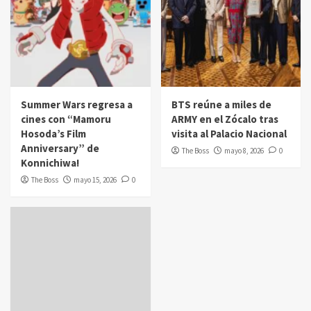
Summer Wars regresa a
BTS reúne a miles de
cines con “Mamoru
ARMY en el Zócalo tras
Hosoda’s Film
visita al Palacio Nacional
Anniversary” de
The Boss
mayo 8, 2026
0
Konnichiwa!
The Boss
mayo 15, 2026
0