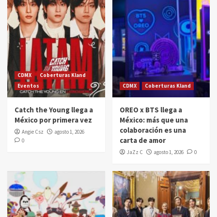
CDMX
Coberturas Kland
Eventos
CDMX
Coberturas Kland
Catch the Young llega a
OREO x BTS llega a
México por primera vez
México: más que una
colaboración es una
Angie Csz
agosto 1, 2026
carta de amor
0
JaZz C
agosto 1, 2026
0