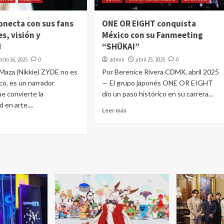
onecta con sus fans
ONE OR EIGHT conquista
es, visión y
México con su Fanmeeting
d
“SHŪKAI”
osto 16, 2025
0
admin
abril 25, 2025
0
 Maza (Nikkie) ZYDE no es
Por Berenice Rivera CDMX, abril 2025
co, es un narrador
— El grupo japonés ONE OR EIGHT
e convierte la
dio un paso histórico en su carrera...
d en arte....
Leer más