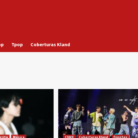
op
Tpop
Coberturas Kland
crita
Música
CDMX
Coberturas Kland
Eventos