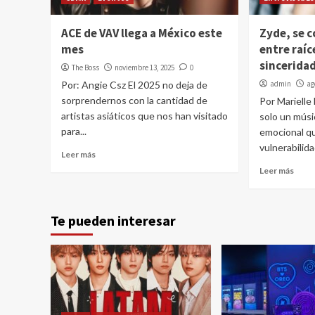
ACE de VAV llega a México este
Zyde, se c
mes
entre raíc
sincerida
The Boss
noviembre 13, 2025
0
Por: Angie Csz El 2025 no deja de
admin
ag
sorprendernos con la cantidad de
Por Marielle
artistas asiáticos que nos han visitado
solo un músi
para...
emocional qu
vulnerabilida
Leer más
Leer más
Te pueden interesar