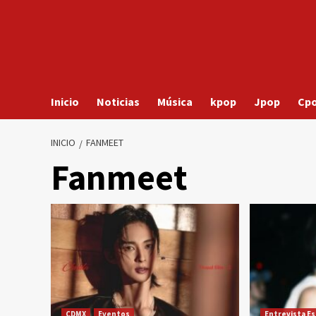
Inicio
Noticias
Música
kpop
Jpop
Cp
INICIO
FANMEET
Fanmeet
CDMX
Eventos
Entrevista Es