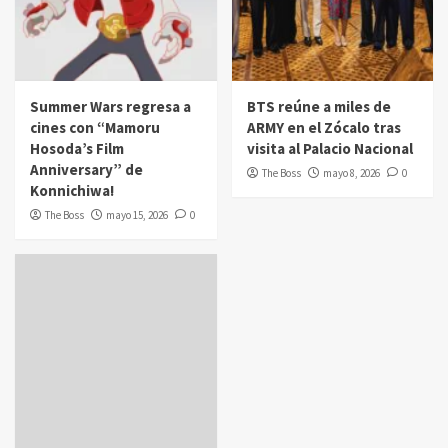
Summer Wars regresa a
BTS reúne a miles de
cines con “Mamoru
ARMY en el Zócalo tras
Hosoda’s Film
visita al Palacio Nacional
Anniversary” de
The Boss
mayo 8, 2026
0
Konnichiwa!
The Boss
mayo 15, 2026
0