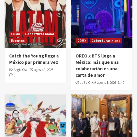
CDMX
Coberturas Kland
Eventos
CDMX
Coberturas Kland
Catch the Young llega a
OREO x BTS llega a
México por primera vez
México: más que una
colaboración es una
Angie Csz
agosto 1, 2026
carta de amor
0
JaZz C
agosto 1, 2026
0