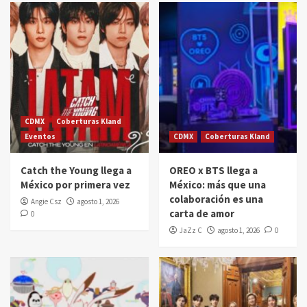
CDMX
Coberturas Kland
Eventos
CDMX
Coberturas Kland
Catch the Young llega a
OREO x BTS llega a
México por primera vez
México: más que una
colaboración es una
Angie Csz
agosto 1, 2026
carta de amor
0
JaZz C
agosto 1, 2026
0