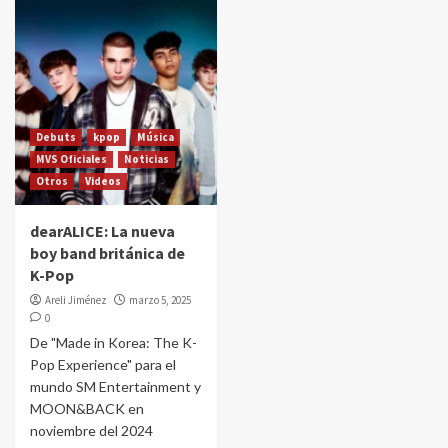
Debuts
kpop
Música
MVS Oficiales
Noticias
Otros
Videos
dearALICE: La nueva
boy band británica de
K-Pop
Areli Jiménez
marzo 5, 2025
0
De "Made in Korea: The K-
Pop Experience" para el
mundo SM Entertainment y
MOON&BACK en
noviembre del 2024