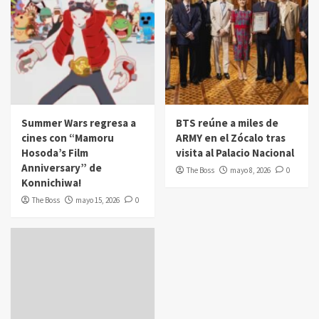
Summer Wars regresa a
BTS reúne a miles de
cines con “Mamoru
ARMY en el Zócalo tras
Hosoda’s Film
visita al Palacio Nacional
Anniversary” de
The Boss
mayo 8, 2026
0
Konnichiwa!
The Boss
mayo 15, 2026
0