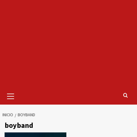
Menú
primario
INICIO
BOYBAND
boyband