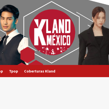
op
Tpop
Coberturas Kland