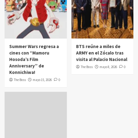
Summer Wars regresa a
BTS reúne a miles de
cines con “Mamoru
ARMY en el Zócalo tras
Hosoda’s Film
visita al Palacio Nacional
Anniversary” de
The Boss
mayo 8, 2026
0
Konnichiwa!
The Boss
mayo 15, 2026
0