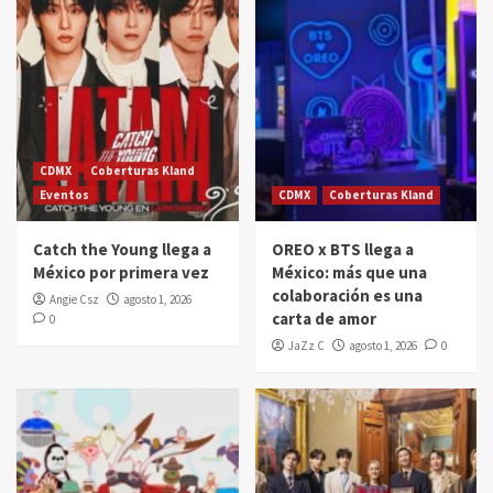
CDMX
Coberturas Kland
Eventos
CDMX
Coberturas Kland
Catch the Young llega a
OREO x BTS llega a
México por primera vez
México: más que una
colaboración es una
Angie Csz
agosto 1, 2026
carta de amor
0
JaZz C
agosto 1, 2026
0