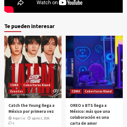
Te pueden interesar
CDMX
Coberturas Kland
Eventos
CDMX
Coberturas Kland
Catch the Young llega a
OREO x BTS llega a
México por primera vez
México: más que una
colaboración es una
Angie Csz
agosto 1, 2026
carta de amor
0