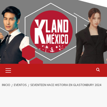
Saltar
al
contenido
Menú
primario
INICIO
EVENTOS
SEVENTEEN HACE HISTORIA EN GLASTONBURY 2024