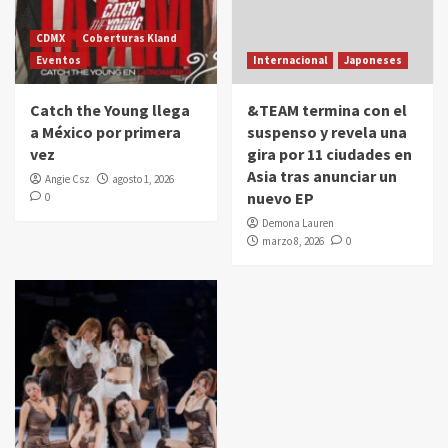
CDMX
Coberturas Kland
Eventos
Internacional
Japoneses
Catch the Young llega
&TEAM termina con el
a México por primera
suspenso y revela una
vez
gira por 11 ciudades en
Asia tras anunciar un
Angie Csz
agosto 1, 2026
nuevo EP
0
Demona Lauren
marzo 8, 2026
0