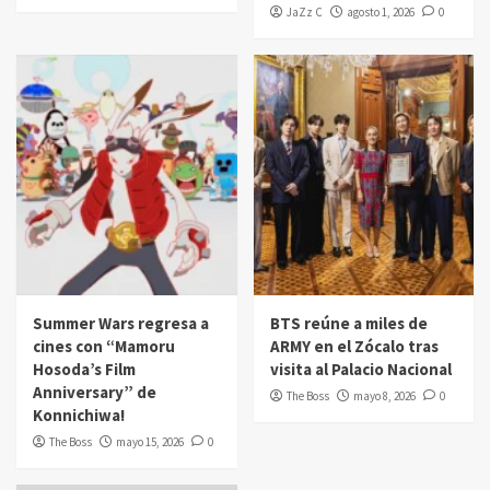
JaZz C
agosto 1, 2026
0
Summer Wars regresa a
BTS reúne a miles de
cines con “Mamoru
ARMY en el Zócalo tras
Hosoda’s Film
visita al Palacio Nacional
Anniversary” de
The Boss
mayo 8, 2026
0
Konnichiwa!
The Boss
mayo 15, 2026
0