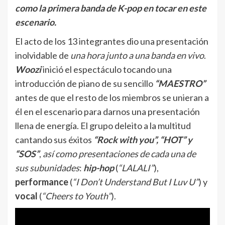
como la primera banda de K-pop en tocar en este
escenario.
El acto de los 13 integrantes dio una presentación
inolvidable de
una hora junto a una banda en vivo
.
Woozi
inició el espectáculo tocando una
introducción de piano de su sencillo
“MAESTRO”
antes de que el resto de los miembros se unieran a
él en el escenario para darnos una presentación
llena de energía. El grupo deleito a la multitud
cantando sus éxitos
“Rock with you”, “HOT” y
“SOS”
,
así como presentaciones de cada una de
sus subunidades
:
hip-hop
(
“LALALI”
),
performance
(
“I Don’t Understand But I Luv U”
) y
vocal
(
“Cheers to Youth”
).