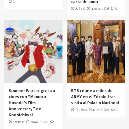
carta de amor
0
JaZz C
agosto 1, 2026
0
Summer Wars regresa a
BTS reúne a miles de
cines con “Mamoru
ARMY en el Zócalo tras
Hosoda’s Film
visita al Palacio Nacional
Anniversary” de
The Boss
mayo 8, 2026
0
Konnichiwa!
The Boss
mayo 15, 2026
0