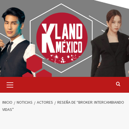
Saltar
al
contenido
Menú
primario
INICIO
NOTICIAS
ACTORES
RESEÑA DE “BROKER: INTERCAMBIANDO
VIDAS”