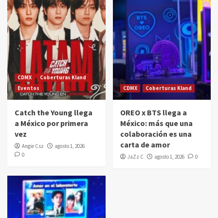
CDMX
Coberturas Kland
Eventos
CDMX
Coberturas Kland
Catch the Young llega
OREO x BTS llega a
a México por primera
México: más que una
vez
colaboración es una
carta de amor
Angie Csz
agosto 1, 2026
0
JaZz C
agosto 1, 2026
0