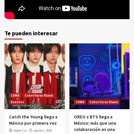
Te pueden interesar
CDMX
Coberturas Kland
Eventos
CDMX
Coberturas Kland
Catch the Young llega a
OREO x BTS llega a
México por primera vez
México: más que una
colaboración es una
Angie Csz
agosto 1, 2026