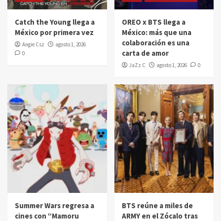
Catch the Young llega a
OREO x BTS llega a
México por primera vez
México: más que una
colaboración es una
Angie Csz
agosto 1, 2026
carta de amor
0
JaZz C
agosto 1, 2026
0
Summer Wars regresa a
BTS reúne a miles de
cines con “Mamoru
ARMY en el Zócalo tras