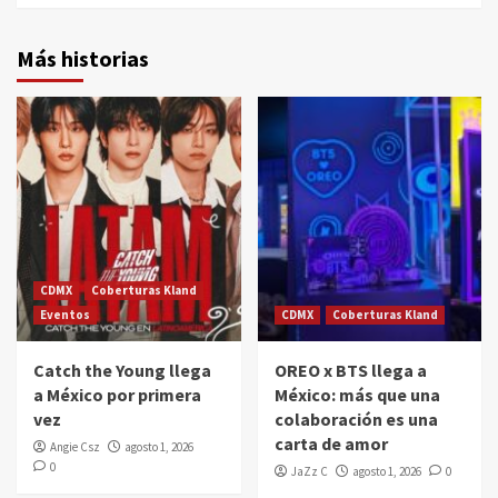
Más historias
CDMX
Coberturas Kland
Eventos
CDMX
Coberturas Kland
Catch the Young llega
OREO x BTS llega a
a México por primera
México: más que una
vez
colaboración es una
carta de amor
Angie Csz
agosto 1, 2026
0
JaZz C
agosto 1, 2026
0