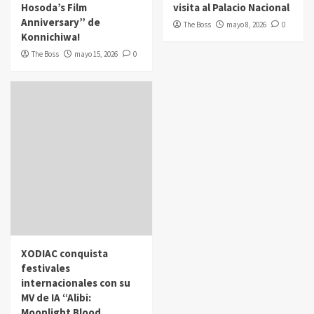
Hosoda’s Film
visita al Palacio Nacional
Anniversary” de
The Boss
mayo 8, 2026
0
Konnichiwa!
The Boss
mayo 15, 2026
0
XODIAC conquista
festivales
internacionales con su
MV de IA “Alibi:
Moonlight Blood