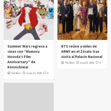
Summer Wars regresa a
BTS reúne a miles de
cines con “Mamoru
ARMY en el Zócalo tras
Hosoda’s Film
visita al Palacio Nacional
Anniversary” de
The Boss
mayo 8, 2026
0
Konnichiwa!
The Boss
mayo 15, 2026
0