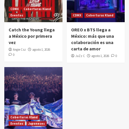
CDMX
Coberturas Kland
Eventos
CDMX
Coberturas Kland
Catch the Young llega
OREO x BTS llega a
a México por primera
México: más que una
vez
colaboración es una
carta de amor
Angie Csz
agosto 1, 2026
0
JaZz C
agosto 1, 2026
0
Coberturas Kland
Eventos
Japoneses