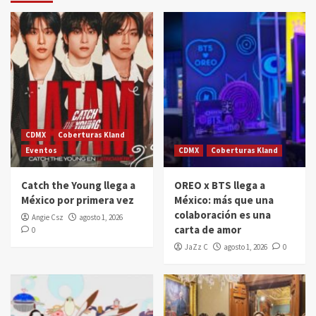
CDMX
Coberturas Kland
Eventos
CDMX
Coberturas Kland
Catch the Young llega a
OREO x BTS llega a
México por primera vez
México: más que una
colaboración es una
Angie Csz
agosto 1, 2026
carta de amor
0
JaZz C
agosto 1, 2026
0