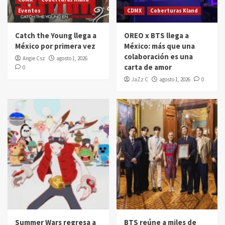
Eventos
CDMX
Coberturas Kland
Catch the Young llega a
OREO x BTS llega a
México por primera vez
México: más que una
colaboración es una
Angie Csz
agosto 1, 2026
carta de amor
0
JaZz C
agosto 1, 2026
0
Summer Wars regresa a
BTS reúne a miles de