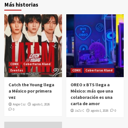
Más historias
CDMX
Coberturas Kland
Eventos
CDMX
Coberturas Kland
Catch the Young llega
OREO x BTS llega a
a México por primera
México: más que una
vez
colaboración es una
carta de amor
Angie Csz
agosto 1, 2026
0
JaZz C
agosto 1, 2026
0