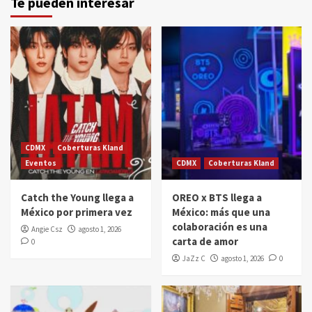
Te pueden interesar
CDMX
Coberturas Kland
Eventos
CDMX
Coberturas Kland
Catch the Young llega a
OREO x BTS llega a
México por primera vez
México: más que una
colaboración es una
Angie Csz
agosto 1, 2026
carta de amor
0
JaZz C
agosto 1, 2026
0