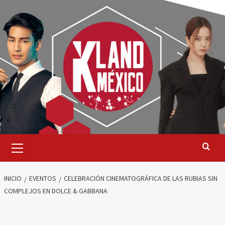
Saltar
al
contenido
Menú
primario
INICIO
EVENTOS
CELEBRACIÓN CINEMATOGRÁFICA DE LAS RUBIAS SIN
COMPLEJOS EN DOLCE & GABBANA