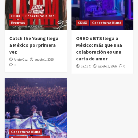
CDMX
Coberturas Kland
Eventos
CDMX
Coberturas Kland
Catch the Young llega
OREO x BTS llega a
a México por primera
México: más que una
vez
colaboración es una
carta de amor
Angie Csz
agosto 1, 2026
0
JaZz C
agosto 1, 2026
0
Coberturas Kland