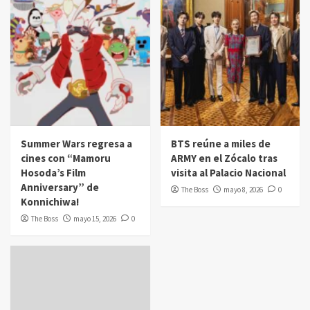
Summer Wars regresa a
BTS reúne a miles de
cines con “Mamoru
ARMY en el Zócalo tras
Hosoda’s Film
visita al Palacio Nacional
Anniversary” de
The Boss
mayo 8, 2026
0
Konnichiwa!
The Boss
mayo 15, 2026
0