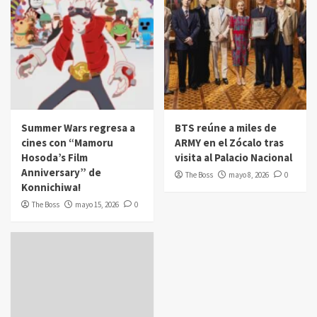
Summer Wars regresa a
BTS reúne a miles de
cines con “Mamoru
ARMY en el Zócalo tras
Hosoda’s Film
visita al Palacio Nacional
Anniversary” de
The Boss
mayo 8, 2026
0
Konnichiwa!
The Boss
mayo 15, 2026
0