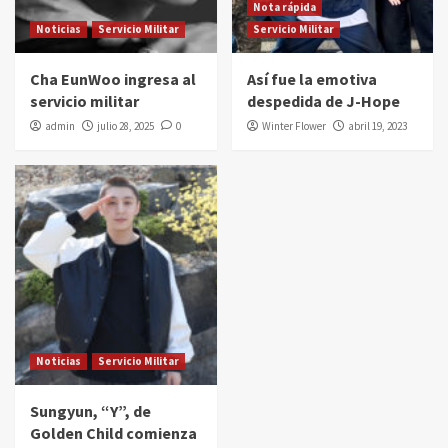
Nota rápida
Noticias
Servicio Militar
Servicio Militar
Cha EunWoo ingresa al
Así fue la emotiva
servicio militar
despedida de J-Hope
admin
julio 28, 2025
0
Winter Flower
abril 19, 2023
Noticias
Servicio Militar
Sungyun, “Y”, de
Golden Child comienza