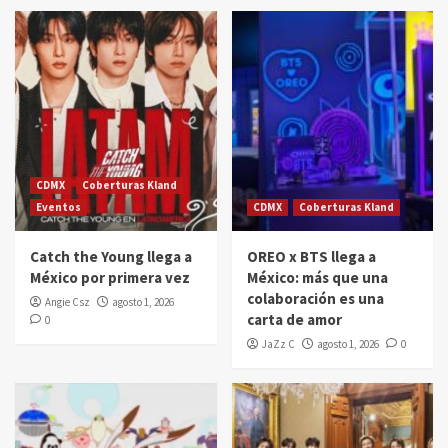
CDMX
Coberturas Kland
Eventos
CDMX
Coberturas Kland
Catch the Young llega a
OREO x BTS llega a
México por primera vez
México: más que una
colaboración es una
Angie Csz
agosto 1, 2026
carta de amor
0
JaZz C
agosto 1, 2026
0