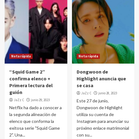
Nota rápida
Nota rápida
“Squid Game 2”
Dongwoon de
confirma elenco +
Highlight anuncia que
Primera lectura del
se casa
guión
JaZz C
junio 28, 2023
JaZz C
junio 29, 2023
Este 27 de junio,
Netflix ha dado a conocer a
Dongwoon de Highlight
la segunda alineación de
utiliza su cuenta de
elenco que conforma la
Instagram para anunciar su
exitosa serie "Squid Game
próximo enlace matrimonial
2". Una...
con su...