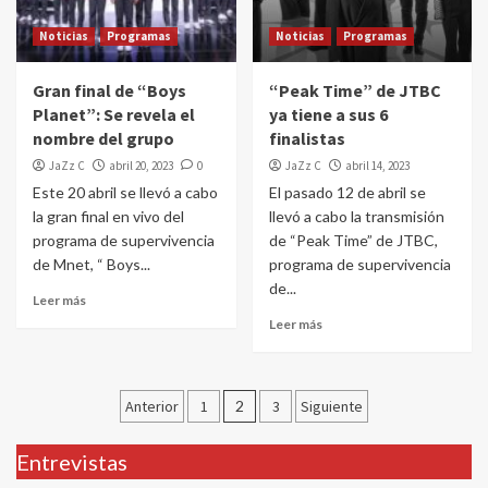
Noticias
Programas
Noticias
Programas
Gran final de “Boys
“Peak Time” de JTBC
Planet”: Se revela el
ya tiene a sus 6
nombre del grupo
finalistas
JaZz C
abril 20, 2023
0
JaZz C
abril 14, 2023
Este 20 abril se llevó a cabo
El pasado 12 de abril se
la gran final en vivo del
llevó a cabo la transmisión
programa de supervivencia
de “Peak Time” de JTBC,
de Mnet, “ Boys...
programa de supervivencia
de...
Leer más
Leer más
Paginación
Anterior
1
2
3
Siguiente
de
Entrevistas
entradas