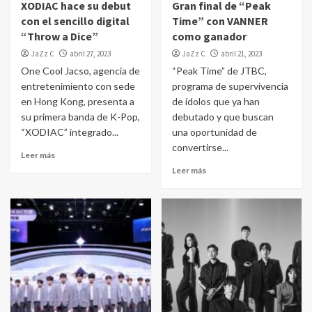
XODIAC hace su debut
Gran final de “Peak
con el sencillo digital
Time” con VANNER
“Throw a Dice”
como ganador
JaZz C
abril 27, 2023
JaZz C
abril 21, 2023
One Cool Jacso, agencia de
“Peak Time” de JTBC,
entretenimiento con sede
programa de supervivencia
en Hong Kong, presenta a
de ídolos que ya han
su primera banda de K-Pop,
debutado y que buscan
“XODIAC” integrado...
una oportunidad de
convertirse...
Leer más
Leer más