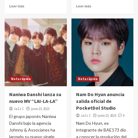
Leer más
Leer más
Nota rápida
Nota rápida
Naniwa Danshi lanza su
Nam Do Hyun anuncia
nuevo MV “LAI-LA-LA”
salida oficial de
PocketDol Studio
JaZz C
junio 23, 2023
JaZz C
junio 22, 2023
0
El grupo japonés Naniwa
Danshi bajo la agencia
Nam Do Hyun, ex
Johnny & Associates ha
integrante de BAE173 dio
lanzado su nuevo single
a conocer la resolución del