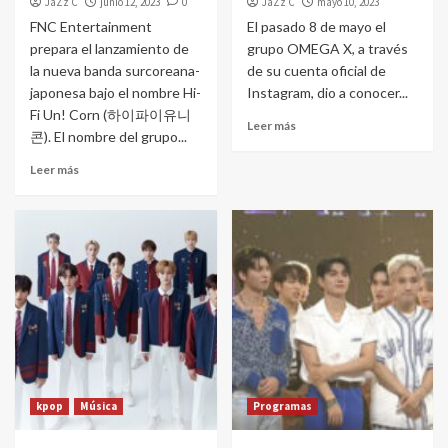
JaZz C
junio 12, 2023
0
JaZz C
mayo 10, 2023
FNC Entertainment
El pasado 8 de mayo el
prepara el lanzamiento de
grupo OMEGA X, a través
la nueva banda surcoreana-
de su cuenta oficial de
japonesa bajo el nombre Hi-
Instagram, dio a conocer...
Fi Un! Corn (하이파이유니
Leer más
콘). El nombre del grupo...
Leer más
kpop
Música
Programas