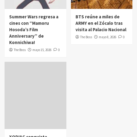
Summer Wars regresa a
BTS reúne a miles de
cines con “Mamoru
ARMY en el Zócalo tras
Hosoda’s Film
visita al Palacio Nacional
Anniversary” de
The Boss
mayo 8, 2026
0
Konnichiwa!
The Boss
mayo 15, 2026
0
XODIAC conquista