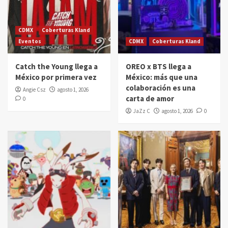
CDMX
Coberturas Kland
Eventos
CDMX
Coberturas Kland
Catch the Young llega a
OREO x BTS llega a
México por primera vez
México: más que una
colaboración es una
Angie Csz
agosto 1, 2026
carta de amor
0
JaZz C
agosto 1, 2026
0