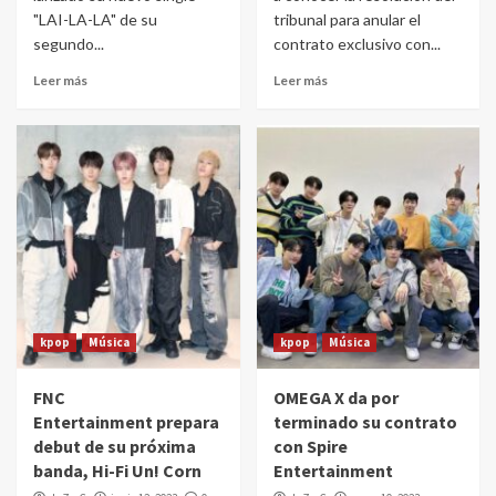
"LAI-LA-LA" de su
tribunal para anular el
segundo...
contrato exclusivo con...
Leer más
Leer más
kpop
Música
kpop
Música
FNC
OMEGA X da por
Entertainment prepara
terminado su contrato
debut de su próxima
con Spire
banda, Hi-Fi Un! Corn
Entertainment