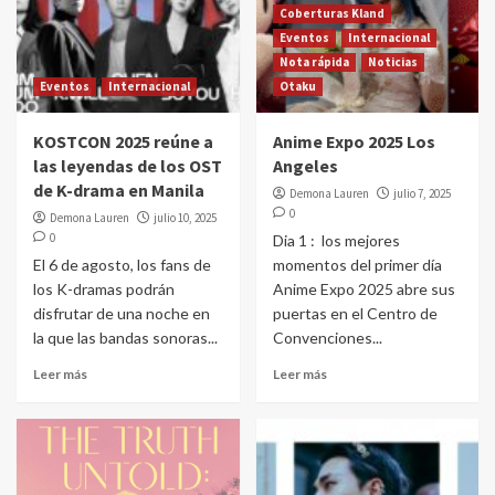
Coberturas Kland
Eventos
Internacional
Nota rápida
Noticias
Eventos
Internacional
Otaku
KOSTCON 2025 reúne a
Anime Expo 2025 Los
las leyendas de los OST
Angeles
de K-drama en Manila
Demona Lauren
julio 7, 2025
0
Demona Lauren
julio 10, 2025
0
Dia 1 : los mejores
El 6 de agosto, los fans de
momentos del primer día
los K-dramas podrán
Anime Expo 2025 abre sus
disfrutar de una noche en
puertas en el Centro de
la que las bandas sonoras...
Convenciones...
Leer más
Leer más