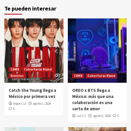
Te pueden interesar
CDMX
Coberturas Kland
Eventos
CDMX
Coberturas Kland
Catch the Young llega a
OREO x BTS llega a
México por primera vez
México: más que una
colaboración es una
Angie Csz
agosto 1, 2026
carta de amor
0
JaZz C
agosto 1, 2026
0