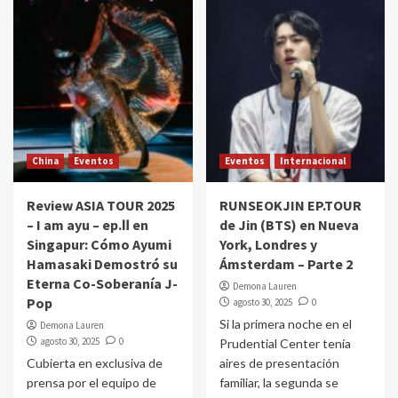
China
Eventos
Eventos
Internacional
Review ASIA TOUR 2025
RUNSEOKJIN EP.TOUR
– I am ayu – ep.Ⅱ en
de Jin (BTS) en Nueva
Singapur: Cómo Ayumi
York, Londres y
Hamasaki Demostró su
Ámsterdam – Parte 2
Eterna Co-Soberanía J-
Demona Lauren
Pop
agosto 30, 2025
0
Si la primera noche en el
Demona Lauren
agosto 30, 2025
0
Prudential Center tenía
Cubierta en exclusiva de
aires de presentación
prensa por el equipo de
familiar, la segunda se