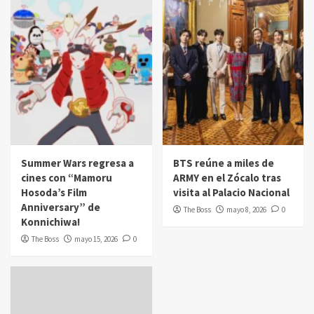
Summer Wars regresa a
BTS reúne a miles de
cines con “Mamoru
ARMY en el Zócalo tras
Hosoda’s Film
visita al Palacio Nacional
Anniversary” de
The Boss
mayo 8, 2026
0
Konnichiwa!
The Boss
mayo 15, 2026
0