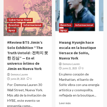
Coberturas Kland
Eventos
Internacional
Eventos
Internacional
kpop
kpop
#Review BTS Jimin’s
Hwang Hyunjin hace
Solo Exhibition “The
escala en la boutique
Truth Untold : 전하지 못
Versace de SoHo,
한 진심” — En el
Nueva York
universo íntimo de
Demona Lauren
Jimin en Nueva York
junio 21, 2025
0
En pleno corazón de
Demona Lauren
junio 29, 2025
0
Manhattan, el barrio de
Por: Demona Lauren 30
SoHo vibra con una energía
Wall Street, Nueva York.
artística y cosmopolita,
Más allá de la invitación de
reflejada en la boutique...
HYBE, este evento se
Leer más
presentía como...