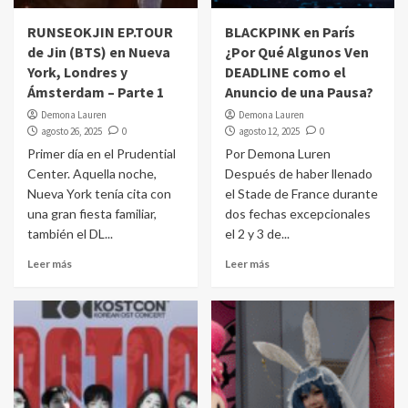
RUNSEOKJIN EP.TOUR
BLACKPINK en París
de Jin (BTS) en Nueva
¿Por Qué Algunos Ven
York, Londres y
DEADLINE como el
Ámsterdam – Parte 1
Anuncio de una Pausa?
Demona Lauren
Demona Lauren
agosto 26, 2025
0
agosto 12, 2025
0
Primer día en el Prudential
Por Demona Luren
Center. Aquella noche,
Después de haber llenado
Nueva York tenía cita con
el Stade de France durante
una gran fiesta familiar,
dos fechas excepcionales
también el DL...
el 2 y 3 de...
Leer más
Leer más